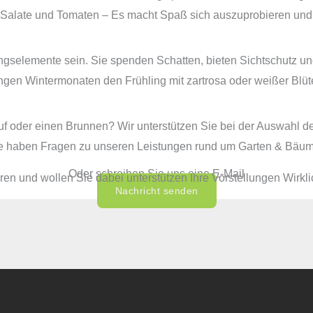
 Salate und Tomaten – Es macht Spaß sich auszuprobieren und
ngselemente sein. Sie spenden Schatten, bieten Sichtschutz u
ngen Wintermonaten den Frühling mit zartrosa oder weißer Blüt
auf oder einen Brunnen? Wir unterstützen Sie bei der Auswahl 
e haben Fragen zu unseren Leistungen rund um Garten & Bäu
0261 9732 5592
Oder schreiben Sie uns eine E-Mail
en und wollen Sie dabei unterstützen Ihre Vorstellungen Wirkli
Nachricht senden