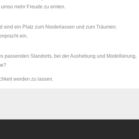
 umso mehr Freude zu ernten.
nd sind ein Platz zum Niederlassen und zum Träumen.
enpracht ein.
des passenden Standorts, bei der Aushebung und Modellierung,
me?
chkeit werden zu lassen.