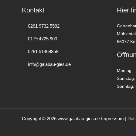
Kontakt
Hier f
0261 9732 5592
Gartenba
Mühlental
0179 4725 900
56077 Ko
0261 91469858
Öffnun
info@galabau-gies.de
Montag – 
Samstag:
Sonntag:
Copyright © 2026 www.galabau-gies.de
Impressum
|
Dat