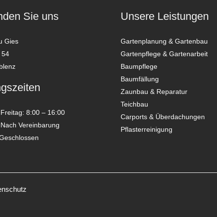
inden Sie uns
Unsere Leistungen
u Gies
Gartenplanung & Gartenbau
 54
Gartenpflege & Gartenarbeit
blenz
Baumpflege
Baumfällung
gszeiten
Zaunbau & Reparatur
Teichbau
Freitag: 8:00 – 16:00
Carports & Überdachungen
 Nach Vereinbarung
Pflasterreinigung
 Geschlossen
enschutz