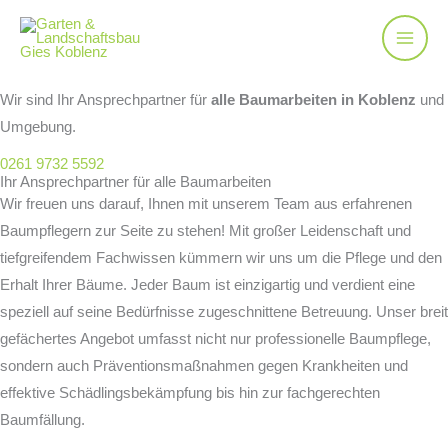
Zum
Baumarbeiten und Baumdienst Koblenz
Inhalt
Sie suchen einen professionellen Baumdienst in Koblenz?
springen
Wir sind Ihr Ansprechpartner für
alle Baumarbeiten in Koblenz
und
Umgebung.
0261 9732 5592
Ihr Ansprechpartner für alle Baumarbeiten
Wir freuen uns darauf, Ihnen mit unserem Team aus erfahrenen
Baumpflegern zur Seite zu stehen! Mit großer Leidenschaft und
tiefgreifendem Fachwissen kümmern wir uns um die Pflege und den
Erhalt Ihrer Bäume. Jeder Baum ist einzigartig und verdient eine
speziell auf seine Bedürfnisse zugeschnittene Betreuung. Unser breit
gefächertes Angebot umfasst nicht nur professionelle Baumpflege,
sondern auch Präventionsmaßnahmen gegen Krankheiten und
effektive Schädlingsbekämpfung bis hin zur fachgerechten
Baumfällung.