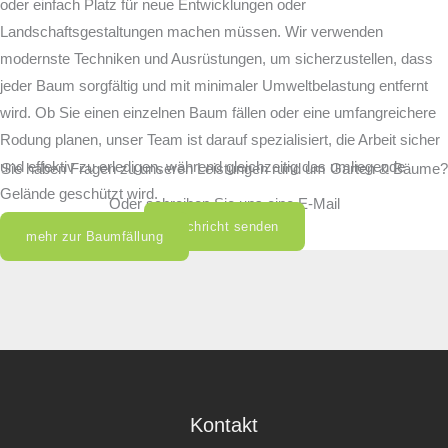
oder einfach Platz für neue Entwicklungen oder
Landschaftsgestaltungen machen müssen. Wir verwenden
modernste Techniken und Ausrüstungen, um sicherzustellen, dass
jeder Baum sorgfältig und mit minimaler Umweltbelastung entfernt
wird. Ob Sie einen einzelnen Baum fällen oder eine umfangreichere
Rodung planen, unser Team ist darauf spezialisiert, die Arbeit sicher
und effektiv zu erledigen, während gleichzeitig das umliegende
Sie haben Fragen zu unseren Leistungen rund um Garten & Bäume?
0261 9732 5592
Gelände geschützt wird.
Oder schreiben Sie uns eine E-Mail
Nachricht senden
mehr zur Baumfällung
Kontakt